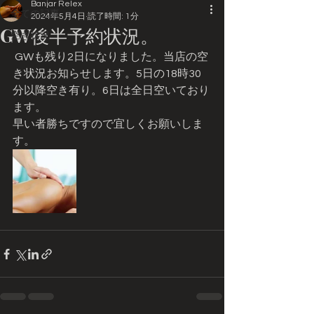
Banjar Relex
全ての記事
2024年5月4日
読了時間: 1分
GW後半予約状況。
空き状況
 GWも残り2日になりました。当店の空
き状況お知らせします。5日の18時30
分以降空き有り。6日は全日空いており
ます。
早い者勝ちですので宜しくお願いしま
す。