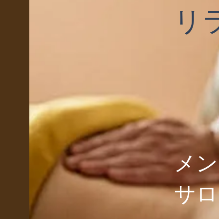
​
メン
サロ