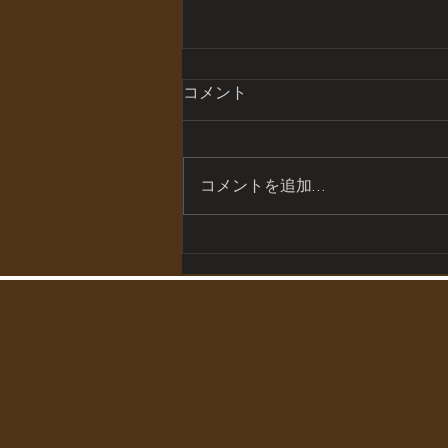
年末年始の休業予定
コメント
年末年始は12/29~1/3までお休み
させていただきますので宜しくお
願い致します。
コメントを追加…