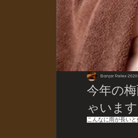
Banjar Relex
202
今年の梅
ゃいます
こんなに雨が長いと